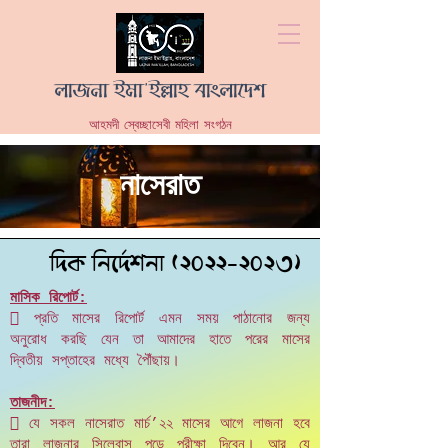
লাজনা ইমা'ইল্লাহ বাংলাদেশ
আহমদী স্বেচ্ছাসেবী মহিলা সংগঠন
নাসেরাত
w`K wb‡`©kbv
(2022-2023)
মাসিক রিপোর্ট:
 প্রতি মাসের রিপোর্ট এমন সময় পাঠানোর জন্য
অনুরোধ করছি যেন তা আমাদের হাতে পরের মাসের
দ্বিতীয় সপ্তাহের মধ্যে পৈৗঁছায়।
তাজনীদ:
 যে সকল নাসেরাত মার্চ’২২ মাসের আগে লাজনা হবে
তারা লাজনার সিলেবাস পড়ে পরীক্ষা দিবেন। আর যে