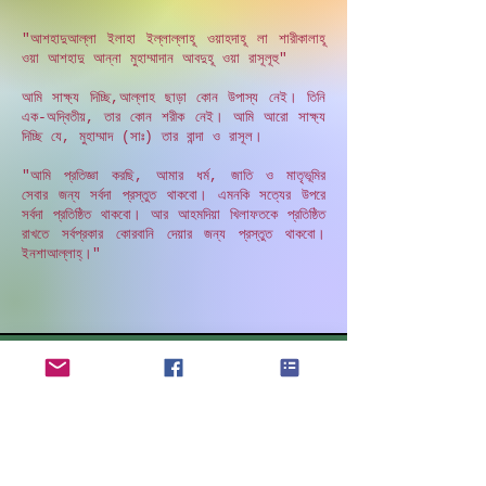
"আশহাদুআল্লা ইলাহা ইল্লাল্লাহূ ওয়াহদাহূ লা শারীকালাহূ
ওয়া আশহাদু আন্না মুহাম্মাদান আবদুহূ ওয়া রাসূলূহু"
আমি সাক্ষ্য দিচ্ছি,আল্লাহ ছাড়া কোন উপাস্য নেই। তিনি
এক-অদ্বিতীয়, তার কোন শরীক নেই। আমি আরো সাক্ষ্য
দিচ্ছি যে, মুহাম্মাদ (সাঃ) তার বান্দা ও রাসূল।
"আমি প্রতিজ্ঞা করছি, আমার ধর্ম, জাতি ও মাতৃভূমির
সেবার জন্য সর্বদা প্রস্তুত থাকবো। এমনকি সত্যের উপরে
সর্বদা প্রতিষ্ঠিত থাকবো। আর আহমদিয়া খিলাফতকে প্রতিষ্ঠিত
রাখতে সর্বপ্রকার কোরবানি দেয়ার জন্য প্রস্তুত থাকবো।
ইনশাআল্লাহ্‌।"
সিলেবাস ২০২৩-২৪
সিলেবাস ২০২৩-২৪
সিলেবাস ২০২২-২৩