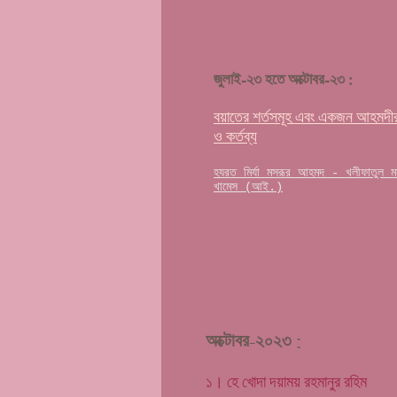
জুলাই-২৩ হতে অক্টোবর-২৩ :
বয়াতের শর্তসমূহ
এবং একজন আহমদীর
ও কর্তব্য
হযরত মির্যা মসরূর আহমদ - খলীফাতুল মসী
খামেস (আই.)
অক্টোবর-২০২৩ :
১। হে খোদা দয়াময় রহমানুর রহিম