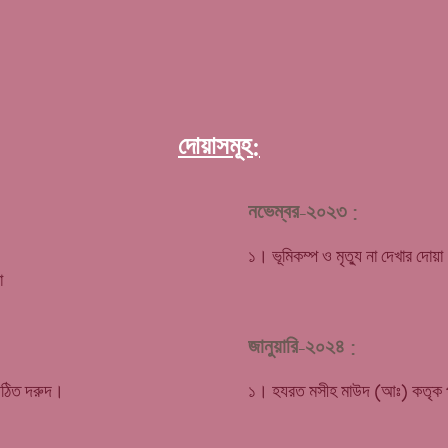
দোয়াসমূহ:
নভেম্বর-২০২৩ :
১। ভূমিকম্প ও মৃত্যু না দেখার দোয়
া
জানুয়ারি-২০২৪ :
পঠিত দরুদ।
১।
হয
রত মসীহ মাউদ
(আঃ) কতৃক 