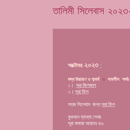
তালিমী সিলেবাস ২০২
২০২৩
অক্টো
বর-
:
ও
সাবলীল অর্থঃ
শুদ্ধ উচ্চারণ ও শব্দার্থ
১।
সূরা জিলজাল
২।
সূরা ফিল
সহজ সিলেবাস
জন্য
সূরা ফি
ল
কুরআন ব্যাখ্যা শেখাঃ
সূরা বাকারা আয়াতঃ ৪৬