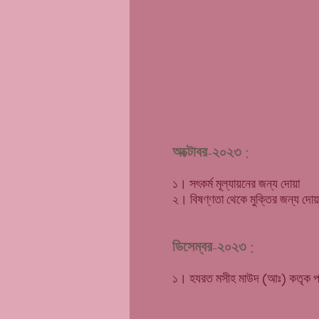
অক্টোবর-২০২৩ :
১। সৎ
কর্ম মূল্যায়নের জন্য দোয়া
২। বিষণ্ণতা থেকে মুক্তির জন্য দোয়
ডিসেম্বর-২০২৩ :
১। হযরত মসীহ মাউদ (আঃ) কতৃক 