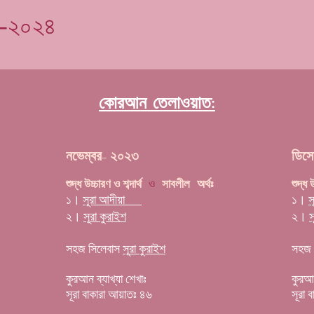
৩-২০২৪
কোরআন তেলাওয়াত:
নভেম্বর- ২০২৩
ডিসে
ও
সাবলীল অর্থঃ
শুদ্ধ উচ্চারণ ও শব্দার্থ
শুদ্ধ উ
১।
সূরা আদী
য়া
১।
স
২।
সূ
রা কুরাইশ
২।
স
সহজ সিলেবাস
সূ
রা কুরাইশ
সহজ 
কুরআন ব্যাখ্যা শেখাঃ
কুরআন
সূরা বাকারা আয়াতঃ ৪৬
সূরা 