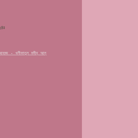
২৪ঃ
 আহমদ - খলীফাতুল মসীহ্‌ আল্‌