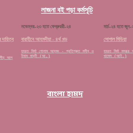
লাজনা বই পড়া কর্মসূচি
নভেম্বর-২৩ হতে ফেব্রুয়রী-২৪
মার্চ-২৪ হতে জুন-
 দা
য়িত্ব
বারাহীনে আহমদীয়া - ৪র্থ খন্ড
সোশাল
মিডিয়া
হযরত মির্যা গোলাম আহ্‌মদ - প্রতিশ্রুত মসীহ্ ও
হযরত মির্যা মসরূর
ইমাম মাহ্‌দী (আ.)
খামেস (আই.)
হ্‌ আল্‌
বাংলা হামদ