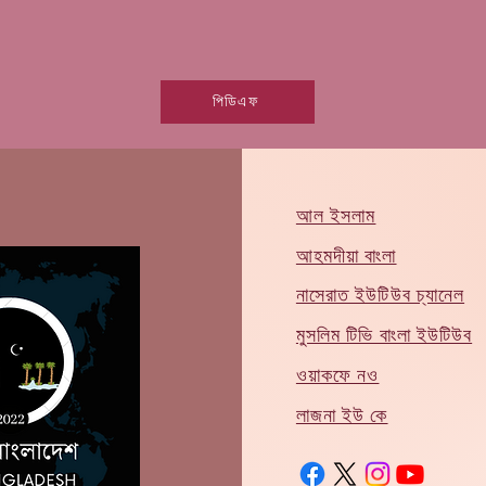
পিডিএফ
আল ইসলাম
আহমদীয়া বাংলা
নাসেরাত ইউটিউব চ্যানেল
মুসলিম টিভি বাংলা ইউটিউব
ওয়াকফে নও
লাজনা ইউ কে