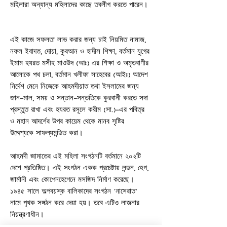
মহিলারা অন্যান্য মহিলাদের কাছে তবলীগ করতে পারেন।
এই কাজে সফলতা লাভ করার জন্য চাই নিয়মিত নামাজ,
নফল ইবাদত, দোয়া, কুরআন ও হাদীস শিক্ষা, বর্তমান যুগের
ইমাম হযরত মসীহ মাওউদ (আঃ) এর শিক্ষা ও অমৃতবাণীর
আলোকে পথ চলা, বর্তমান খলীফা সাহেবের (আইঃ) আদেশ
নির্দেশ মেনে নিজেকে আহমদীয়াত তথা ইসলামের জন্য
জান-মাল, সময় ও সন্তান-সন্ততিকে কুরবানী করতে সদা
প্রস্তুত রাখা এবং হযরত রসূলে করীম (সা.)-এর পবিত্র
ও মহান আদর্শের উপর কায়েম থেকে মানব সৃষ্টির
উদ্দেশ্যকে সাফল্যমন্ডিত করা।
আহমদী জামাতের এই মহিলা সংগঠনটি বর্তমানে ২০২টি
দেশে প্রতিষ্ঠিত। এই সংগঠন একক প্রচেষ্টায় লন্ডন, হেগ,
জার্মানী এবং কোপেনহেগেনে মসজিদ নির্মাণ করেছে।
১৯৪৫ সালে অল্পবয়স্ক বালিকাদের সংগঠন 'নাসেরাত'
নামে পৃথক সঙ্গঠন করে দেয়া হয়। তবে এটিও লাজনার
নিয়ন্ত্রণাধীন।