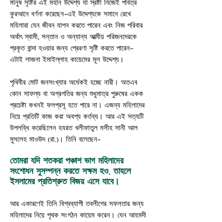
মানুষ সৃষ্টির এই মহান উদ্দেশ্য যা স্রষ্টা নিজেই পবিত্র
কুরআনে বর্ণনা করেছেন-এই উদ্দেশ্যকে সমানে রেখে
মহিলারা যেন জীবন যাপন করতে পারেন এবং নিজ পরিবার
অর্থাৎ স্বামী, সন্তান ও অন্যান্য আত্মীয় পরিজনদেরকে
প্রকৃত বান্দা হওয়ার জন্য প্রেরণা সৃষ্টি করতে পারেন-
এটাই লাজনা ইমাইল্লাহ কায়েমের মূল উদ্দেশ্য।
পৃথিবীর মোট জনসংখ্যার অর্ধেকই হচ্ছে নারী। অতএব
কোন সাফল্য বা অগ্রগতির জন্য শুধুমাত্র পুরুষের একক
প্রচেষ্টা কখনই ফলপ্রসূ হতে পারে না। এজন্য মহিলাদের
নিয়ে প্রতিটি কাজ করা অবশ্য কর্তব্য। আর এই সত্যটি
উপলব্ধি করেছিলেন হযরত খলীফাতুল মসীহ সানী আল
মুসলেহ মাওউদ (রা.)।
তিনি বলেছেন-
তোমরা যদি শতকরা পঞ্চাশ ভাগ মহিলাদের
সংশোধন সুসম্পন্ন করতে সক্ষম হও, তাহলে
ইসলামের প্রতিশ্রুত বিজয় এসে যাবে।
আর একারণেই তিনি বিশ্বব্যাপী তবলীগের সফলতার জন্য
মহিলাদের নিয়ে পৃথক সংগঠন কায়েম করেন। যেন আহমদী