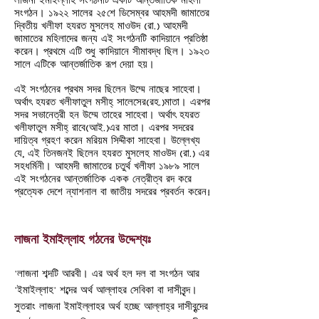
লাজনা ইমাইল্লাহ সংগঠনটি একটি আন্তর্জাতিক মহিলা
সংগঠন। ১৯২২ সালের ২৫শে ডিসেম্বর আহমদী জামাতের
দ্বিতীয় খলীফা হযরত মুসলেহ মাওউদ (রা.) আহমদী
জামাতের মহিলাদের জন্য এই সংগঠনটি কাদিয়ানে প্রতিষ্ঠা
করেন। প্রথমে এটি শুধু কাদিয়ানে সীমাবদ্ধ ছিল। ১৯২৩
সালে এটিকে আন্তর্জাতিক রূপ দেয়া হয়।
এই সংগঠনের প্রথম সদর ছিলেন উম্মে নাছের সাহেবা।
অর্থাৎ হযরত খলীফাতুল মসীহ্‌ সালেসের(রহ.)মাতা। এরপর
সদর সভানেত্রী হন উম্মে তাহের সাহেবা। অর্থাৎ হযরত
খলীফাতুল মসীহ্‌ রাবে(আই.)এর মাতা। এরপর সদরের
দায়িত্ব গ্রহণ করেন মরিয়ম সিদ্দীকা সাহেবা। উল্লেখ্য
যে, এই তিনজনই ছিলেন হযরত মুসলেহ মাওউদ (রা.) এর
সহধর্মিনী। আহমদী জামাতের চতুর্থ খলীফা ১৯৮৯ সালে
এই সংগঠনের আন্তর্জাতিক একক নেত্রীত্ব রদ করে
প্রত্যেক দেশে ন্যাশনাল বা জাতীয় সদরের প্রবর্তন করেন!
লাজনা ইমাইল্লাহ গঠনের উদ্দেশ্যঃ
'লাজনা শব্দটি আরবী। এর অর্থ হল দল বা সংগঠন আর
'ইমাইল্লাহ' শব্দের অর্থ আল্লাহর সেবিকা বা দাসীবৃন্দ।
সুতরাং লাজনা ইমাইল্লাহর অর্থ হচ্ছে আল্লাহ্‌র দাসীবৃন্দের