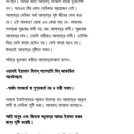
সংগঠন। আমরা জানি আল্লাহ্‌ তাআলা কারো মুখাপেক্ষী
নন। অতএব তাঁর কোন সেবিকার প্রয়োজন নেই।
আল্লাহ্‌র সেবিকা অর্থ আল্লাহ্‌র সৃষ্ট জীবের সেবা করে
যে। এই নামকরণ থেকে এও বোঝা যায় যে- লাজনার
সদস্যরা পুরুষের দাসী নয়, বরং আল্লাহ্‌র দাসী। পুরুষেরা
আল্লাহ্‌র দাস। তেমনি নারীরাও আল্লাহ্‌র দাসী। এইদিক
দিয়ে কেউ কারো ছোটও নয়। কেউ কারো বড়ও নয়।
উভয়েই আল্লাহ্‌র দৃষ্টিতে সমান।
পবিত্র কুরআন করীমে আল্লাহ্‌তাআলা বলেন-
ওয়ামাই ইয়ামাল মিনাস্‌ সালেহাতি মিন্‌ জাকারিনা
আওউনছাহ
-অর্থাৎ সতকর্মে বা পুণ্যকর্মে নর ও নারী সমান।
লাজনা ইমাইল্লাহর প্রধান উদ্দেশ্য হল আল্লাহ্‌র প্রকৃত
দাসী বা সেবিকা সৃষ্টি করা। আল্লাহ তাআলা বলেছেন-
আমি মানুষ এবং জিনকে শুধুমাত্র আমার ইবাদত করার
জন্য সৃষ্টি করেছি।