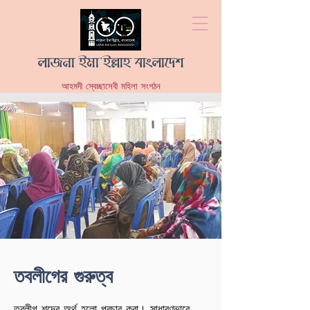
লাজনা ইমা'ইল্লাহ বাংলাদেশ
আহমদী স্বেচ্ছাসেবী মহিলা সংগঠন
তবলীগের গুরুত্ব