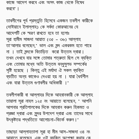
কাজে আদেশ করবে এবং অসৎ কাজ থেকে নিষেধ
করবে"।
তাবলীগের পূর্ব প্রস্তুতি হিসেবে একজন তবলীগ কারীকে
(দাঈয়ানে ইলাল্লাহ) কে সর্বদা কোরআনের যে
আদেশটি কে স্মরণ রাখতে হবে তা হলোঃ
সূরা হামীম সাজদা আয়াত (৩৫ - ৩৬) আল্লাহ
তা'আলার বলেছেন," ভাল এবং মন্দ একরকম হতে পারে
না । তাই মন্দকে বিতাড়িত করো উত্তম দ্বারা।
তখন দেখবে যার সঙ্গে তোমার শত্রুতা ছিল সে ব্যক্তি
এবং তোমার মধ্যে অতি উত্তম বন্ধুসুলভ সম্পর্কের
সৃষ্টি হয়েছে । কিন্তু এই মর্যাদা ঐ সকল ব্যক্তি
ব্যতীত অন্য কাকেও দেওয়া হয় না । যারা ধৈর্যশীল
এবং যারা উত্তম গুণাবলীর অধিকারী ।"
তবলীগকারী বা আল্লাহর দিকে আহবানকারী কে আল্লাহ
তায়ালা সূরা নাহল ১২৫ নং আয়াতে বলেছেন, " আপনি
আপনার প্রতিপালকের দিকে আহবান করুন হিকমত ও
প্রজ্ঞা দ্বারা এবং সুন্দর উপদেশ দ্বারা এবং তাদের সাথে
উৎকৃষ্টতর পদ্ধতিতে আলোচনা-বিতর্ক করুন।"
তাছাড়া আল্লাহতালা সূরা হা মীম আস-সাজদা ৩৪ নং
আয়াতে বলেছেন, “এবং ওই ব্যক্তি অপেক্ষা কথায় কে