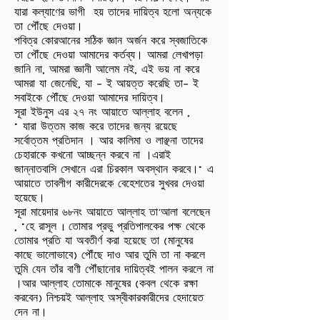
যারা কল্যাণের ভাগী হয় তাদের দায়িত্ব হলো অন্যকে
তা পৌঁছে দেওয়া।
পবিত্র কোরআনের সঠিক জ্ঞান অর্জন করে স্বজাতিকে
তা পৌঁছে দেওয়া আমাদের কর্তব্য। আমরা লেখাপড়া
জানি না, আমরা জ্ঞানী আলেম নই, এই ভয় না করে
আমরা যা জেনেছি, যা - ই আয়ত্ত করেছি তা- ই
সবাইকে পৌঁছে দেওয়া আমাদের দায়িত্ব।
সূরা ইউনুস এর ২৭ নং আয়াতে আল্লাহ বলেন ,
" যারা উত্তম কাজ করে তাদের জন্য রয়েছে
সর্বোত্তম প্রতিদান । আর কালিমা ও লাঞ্ছনা তাদের
চেহারাকে কখনো আচ্ছন্ন করবে না ‌।এরাই
জান্নাতবাসি সেখানে এরা চিরকাল অবস্থান করবে।" এ
আয়াতে তাবলীগ কারীদেরকে বেহেশতের সুখবর দেওয়া
হয়েছে।
সূরা মায়েদার ৬৮নং আয়াতে আল্লাহ তা'আলা বলেছেন
, "হে রাসূল ! তোমার প্রভু প্রতিপালকের পক্ষ থেকে
তোমার প্রতি যা অবতীর্ণ করা হয়েছে তা (মানুষের
কাছে ভালোভাবে) পৌঁছে দাও আর তুমি তা না করলে
তুমি যেন তাঁর বাণী পৌঁছানোর দায়িত্বই পালন করলে না
।আর আল্লাহ তোমাকে মানুষের (কবল থেকে রক্ষা
করবেন) নিশ্চয়ই আল্লাহ অস্বীকারকারীদের হেদায়েত
দেন না।