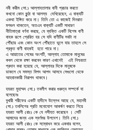
নবী করীম (সা.) আল্লাহতালার বানী প্রচার করতে
কখনো কোন কুন্ঠা বা আলস্য দেখিয়েছেন, এ বাক্যটি
একথা ইঙ্গিত করে না। তিনি তো এ কাজেই দিনরাত
মশগুল থাকতেন, অতএব বাক্যটি একটি সাধারণ
নীতিমাত্রা বর্ণনা করছে, যে ব্যক্তি একটি বিশেষ বাণী
বাহক রূপে প্রেরিত হয় সে যদি বাণীটির সবটা না
পৌঁছায় এবং কোন অংশ পৌঁছাতে ভূলে যায় তাহলে সে
প্রকৃত বাণী বাহকই হতে পারে না।
এ আয়াতের শেষের অংশটি, আল্লাহ তোমাকে মানুষের
কবল থেকে রক্ষা করবেন কারণ এখানেই এই নিশ্চয়তা
প্রদান করা হয়েছে যে, আল্লাহর দিকে মানুষকে
ডাকলে যে সমস্ত বিপদ আপদ আসবে সেগুলো থেকে
আহবানকারী নিরাপদ থাকবে।
হযরত মুহাম্মদ (সা.) তবলীগ করার গুরুত্ব সম্পর্কে যা
বলেছেনঃ
বুখারী শরীফের একটি হাদীসে উল্লেখ আছে যে, মহানবী
(সা.) তবলিগের প্রতি মনোযোগ আকর্ষণ করতে গিয়ে
হযরত আলী (রাঃ) কে যে নসীহত করেছেন । সেটি
আমাদের জন্য এক স্বর্ণময় উপদেশ। তিনি (সা.)
হযরত আলী (রাঃ) কে সম্বোধন করে একবার বলেন,