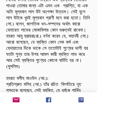
খোদার কসম! তোমার মাধ্যমে এক ব্যক্তির হেদায়েত
পাওয়া তোমার জন্য এটা এমন এক প্রাপ্তি, যা এক
অতি মূল্যবান লাল উট অপেক্ষা উত্তম। সেই যুগে
লাল উটকে খুবই মূল্যবান প্রাণী মনে করা হতো। তিনি
(সা.) বলেন, জাগতিক ধন-সম্পদের অর্থাৎ কারো
হেদায়েত লাভের মোকাবিলায় কোন গুরুত্বই রাখেনা।
হযরত আবু হুরায়রা(রা.) বর্ণনা করেন যে, মহানবী (সা.)
আরো বলেছেন, যে ব্যক্তি কোন নেক কর্ম এবং
হেদায়াতের দিকে ডাকে সে ততোটাই পুণ্যের ভাগী হয়
যতটা পুন্য তার উপর আমল কারী ব্যক্তি লাভ করে
আর সেই ব্যক্তির পুণ্যের কোনো ঘাটতি হয় না।
(মুসলিম)
হযরত মসীহ মাওউদ (আ.):
প্রতিশ্রুত মসিহ (আ.) তাঁর রচিত 'কিশতিয়ে নূহ'
পুস্তকে বলেছেন, সেই ব্যক্তি, যে ধর্মকে পার্থিব
বিষয়ের উপর স্থান দেয় না, সে আমার জামাত ভুক্ত
নয়।'
ধর্মকে পার্থিব বিষয়ের ওপরে স্থান দেয়া আসলে খুবই
কঠিন এক কাজ । তবে মহিমান্বিত হচ্ছে সেই
ব্যক্তি, যে ধর্মকে পার্থিব বিষয়ের উপর স্থান দেয়,
কারণ এমন লোককে খোদাও অন্যদের ওপর স্থান দান