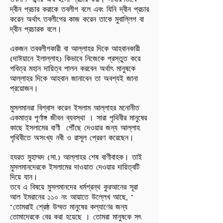
তবলীগ শব্দের অর্থ হলো প্রচার করা। সাধারণভাবে
দ্বীন প্রচার করাকে তবলীগ বলে এবং যিনি দ্বীন প্রচার
করেন অর্থাৎ তবলীগের কাজ করেন তাকে মুবাল্লিগ বা
দ্বীন প্রচারক বলে।
একজন তববলীগকারী বা আল্লাহর দিকে আহবানকারী
(দাঈয়ানে ইলাল্লাহ) কিভাবে নিজেকে প্রস্তুত করে
পবিত্র মহান দায়িত্ব পালন করবেন অর্থাৎ মানুষকে
আল্লাহর দিকে আহবান জানাবেন তা অবশ্যই জানা
প্রয়োজন।
মুসলমানরা বিশ্বাস করেন ইসলাম আল্লাহর মনোনীত
একমাত্র পূর্ণাঙ্গ জীবন ব্যবস্থা । সারা পৃথিবীর মানুষের
কাছে ইসলামের বাণী পৌঁছে দেওয়ার জন্য আল্লাহ
পৃথিবীতে অসংখ্য নবী ও রাসূল প্রেরণ করেছেন।
হযরত মুহাম্মদ (সা.) আল্লাহর শেষ বাণীবাহক। তাই
মুসলমানদেরকে ইসলামের দাওয়াত দেওয়ার দায়িত্বটি
দিয়ে যান।
তবে এ বিষয়ে মুসলমানদের ধর্মগ্রন্থ কুরআনের সূরা
আল ইমরানের ১১০ নং আয়াতে উল্লেখ আছে, "
"তোমরাই শ্রেষ্ঠ উম্মত মানুষের কল্যাণের জন্য
তোমাদেরকে বের করা হয়েছে । তোমরা মানুষকে সৎ