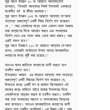
সূরা আলে ইমরান ২০ নং আয়াতে আল্লাহতালা
বলেছেন, "নিশ্চয়ই আল্লাহর নিকট ইসলামই একমাত্র
মনোনীত ধর্ম বা জীবন ব্যবস্থা।"
সূরা আলে ইমরান ১০৫ নং আয়াতে আল্লাহ তা'আলা
অত্যন্ত গুরুত্বপূর্ণ একটি বিষয় নির্দেশ দান করেছেন
যে , " আর তোমাদের মধ্যে এমন একদল থাকা দরকার
যারা কল্যাণের দিকে আহবান করবে এবং সৎকাজের
নির্দেশ দেবে এবং অসৎ কাজ থেকে বারণ করবে। আর
এরাই সফল হবে।"
সূরা আলে ইমরানে ১১১ নং আয়াতে আল্লাহ তা'আলা
বলেন, তোমরাই সর্বোত্তম উম্মত যাদের মানবজাতির
কল্যাণের জন্য সৃষ্টি করা হয়েছে।"
অতএব মানব জাতিকে কল্যাণের ভাগী করতে হলে
তবলীগ করতে হবে।
উপরোক্ত আয়াত এর মাধ্যমে আল্লাহ পাক অত্যন্ত
গুরুত্বপূর্ণ একটি বিষয়ের নির্দেশ দান করেছেন যে,
উম্মতের মধ্যে একটি দল বা জামাত বিশেষভাবে এই
কাজের জন্য থাকিতে হইবে যাহারা ইসলামের দিকে
লোকদিগকে আহ্বান করবে বা তবলীগ করবে। তবলীগ
করা তথা সৎকাজের আদেশ ও অসৎকাজের নিষেধের
কথা বলেছেন। অতএব মানবজাতিকে কল্যাণের ভাগী
করতে হলে তবলীগ অপরিহার্য। এর বিকল্প নেই। আর