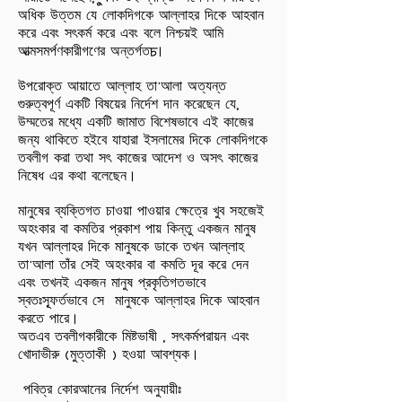
অধিক উত্তম যে লোকদিগকে আল্লাহর দিকে আহবান
করে এবং সৎকর্ম করে এবং বলে নিশ্চয়ই আমি
আত্মসমর্পণকারীগণের অন্তর্গত”।
উপরোক্ত আয়াতে আল্লাহ তা'আলা অত্যন্ত
গুরুত্বপূর্ণ একটি বিষয়ের নির্দেশ দান করেছেন যে,
উম্মতের মধ্যে একটি জামাত বিশেষভাবে এই কাজের
জন্য থাকিতে হইবে যাহারা ইসলামের দিকে লোকদিগকে
তবলীগ করা তথা সৎ কাজের আদেশ ও অসৎ কাজের
নিষেধ এর কথা বলেছেন।
মানুষের ব্যক্তিগত চাওয়া পাওয়ার ক্ষেত্রে খুব সহজেই
অহংকার বা কমতির প্রকাশ পায় কিন্তু একজন মানুষ
যখন আল্লাহর দিকে মানুষকে ডাকে তখন আল্লাহ
তা'আলা তাঁর সেই অহংকার বা কমতি দূর করে দেন
এবং তখনই একজন মানুষ প্রকৃতিগতভাবে
স্বতঃস্ফূর্তভাবে সে মানুষকে আল্লাহর দিকে আহবান
করতে পারে।
অতএব তবলীগকারীকে মিষ্টভাষী , সৎকর্মপরায়ন এবং
খোদাভীরু (মুত্তাকী ) হওয়া আবশ্যক।
পবিত্র কোরআনের নির্দেশ অনুযায়ীঃ